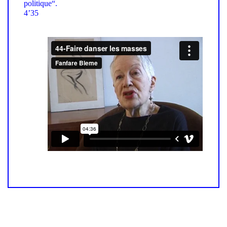
politique“.
4’35