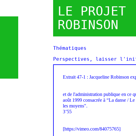
LE PROJET
ROBINSON
Thématiques
Perspectives, laisser l'ini
Extrait 47-1 : Jacqueline Robinson exp
et de l'administration publique en ce q
août 1999 consacrée à “La danse / Le po
les moyens".
3’55
[
https://vimeo.com/84075765]